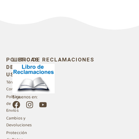
POLITICAS
LIBRO DE RECLAMACIONES
DE
USO
Términos y
Condiciones
Siguenos en:
Política
F
I
Y
de
a
n
o
Envíos
c
s
u
Cambios y
e
t
t
Devoluciones
b
a
u
Protección