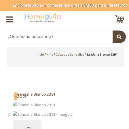
Ir
Envío gratuito por compras mayores a S/250 para Lima Metropoli
al
contenido
Buscar
Inicio
/
Niña
/
Calzado
/
Sandalias
/ Sandalia Blanco 2391
-30%