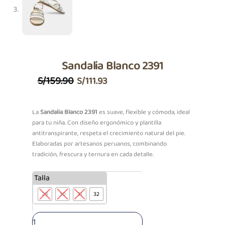
Sandalia Blanco 2391
El
El
S/
159.90
S/
111.93
Precio
Precio
Original
Actual
La
Sandalia Blanco 2391
es suave, flexible y cómoda, ideal
para tu niña. Con diseño ergonómico y plantilla
Era:
Es:
antitranspirante, respeta el crecimiento natural del pie.
S/159.90.
S/111.93.
Elaboradas por artesanos peruanos, combinando
tradición, frescura y ternura en cada detalle.
Sandalia
Talla
Blanco
29
30
31
32
2391
cantidad