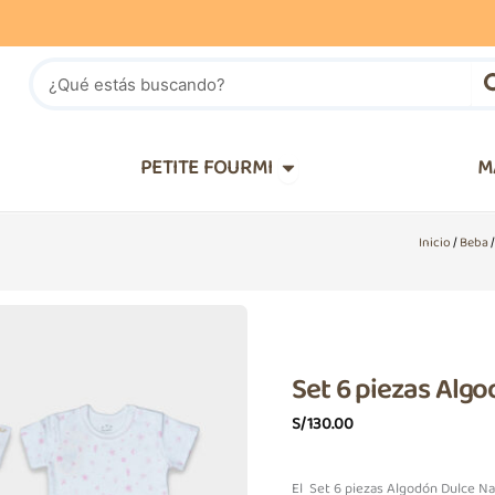
Buscar
IÑOS
Abrir PETITE FOURMI
PETITE FOURMI
M
Inicio
/
Beba
Set 6 piezas Alg
S/
130.00
El Set 6 piezas Algodón Dulce Nat