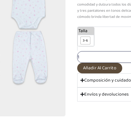
comodidad y dulzura todos los dí
y tres pantalones en tonos delic
cómodo brinda libertad de movimi
Set
Talla
6
piezas
3-6
Algodón
Dulce
Naturaleza
cantidad
Añadir Al Carrito
Composición y cuidad
Envíos y devoluciones