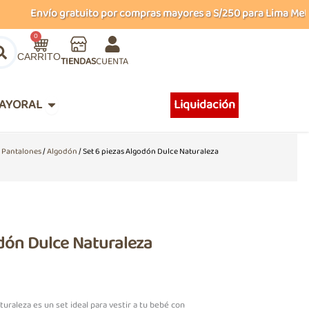
Envío gratuito por compras mayores a S/250 para Lima Metropol
Carrito
0
TIENDAS
CUENTA
Abrir MAYORAL
AYORAL
Liquidación
/
Pantalones
/
Algodón
/ Set 6 piezas Algodón Dulce Naturaleza
odón Dulce Naturaleza
uraleza es un set ideal para vestir a tu bebé con