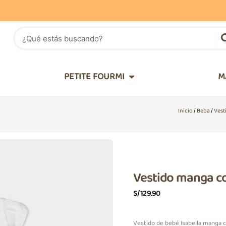
Buscar
IÑOS
Abrir PETITE FOURMI
PETITE FOURMI
M
Inicio
/
Beba
/
Vest
Vestido manga co
S/
129.90
Vestido de bebé Isabella manga c