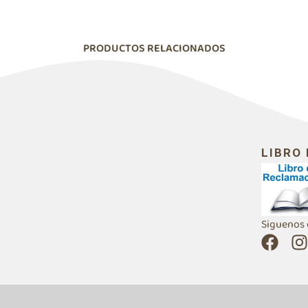
PRODUCTOS RELACIONADOS
LIBRO
Siguenos 
F
I
a
n
c
s
e
t