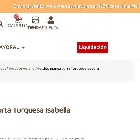
Envío gratuito por compras mayores a S/250 para Lima Metropol
Carrito
0
TIENDAS
CUENTA
Abrir MAYORAL
AYORAL
Liquidación
idos
/
Vestidos verano
/ Vestido manga corta Turquesa Isabella
rta Turquesa Isabella
orta en algodón suave y ligero. Su color turquesa