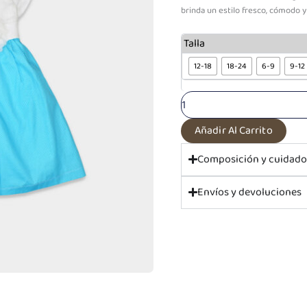
brinda un estilo fresco, cómodo y
Vestido
Talla
manga
corta
12-18
18-24
6-9
9-12
Turquesa
Isabella
cantidad
Añadir Al Carrito
Composición y cuidad
Envíos y devoluciones