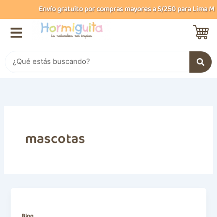
Ir
Envío gratuito por compras mayores a S/250 para Lima Met
al
contenido
Buscar
mascotas
Blog