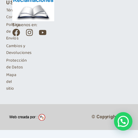
USO
Términos y
Condiciones
Siguenos en:
Política
F
I
Y
de
a
n
o
Envíos
c
s
u
Cambios y
e
t
t
Devoluciones
b
a
u
Protección
de Datos
o
g
b
Mapa
o
r
e
del
k
a
sitio
m
© Copyright 2024