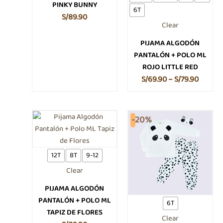
pueden
pueden
PINKY BUNNY
6T
elegir
elegir
S/
89.90
Clear
en
en
la
la
PIJAMA ALGODÓN
página
página
PANTALÓN + POLO ML
de
de
ROJO LITTLE RED
producto
produc
S/
69.90
–
S/
79.90
Este
El
El
Este
-20%
producto
product
precio
precio
tiene
tiene
original
actual
múltiples
múltiple
era:
es:
12T
8T
9-12
variantes.
variante
S/69.90.
S/55.92.
Clear
Las
Las
opciones
opcione
PIJAMA ALGODÓN
se
se
PANTALÓN + POLO ML
6T
pueden
pueden
TAPIZ DE FLORES
Clear