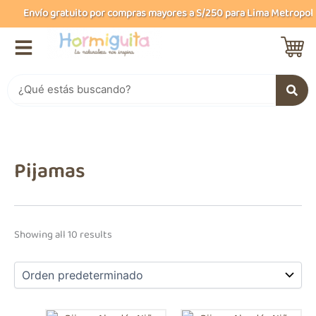
B
Ir
Envío gratuito por compras mayores a S/250 para Lima Metropolitan
u
al
s
contenido
c
a
r
Buscar
Pijamas
Showing all 10 results