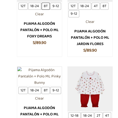
se
se
12T
18-24
8T
9-12
12T
18-24
4T
8T
pueden
pueden
9-12
Clear
elegir
elegir
Clear
en
en
PIJAMA ALGODÓN
la
la
PANTALÓN + POLO ML
PIJAMA ALGODÓN
página
página
FOXY DREAMS
PANTALÓN + POLO ML
de
de
S/
89.90
JARDIN FLORES
producto
producto
S/
89.90
Este
Price
Este
producto
produc
range:
tiene
tiene
S/69.9
múltiples
múltipl
throug
12T
18-24
8T
9-12
variantes.
variant
S/79.90
Clear
Las
Las
opciones
opcion
PIJAMA ALGODÓN
se
se
PANTALÓN + POLO ML
12-18
18-24
2T
4T