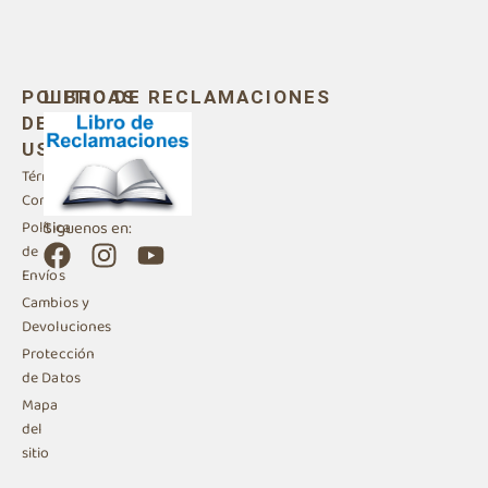
POLITICAS
LIBRO DE RECLAMACIONES
DE
USO
Términos y
Condiciones
Siguenos en:
Política
F
I
Y
de
a
n
o
Envíos
c
s
u
Cambios y
e
t
t
Devoluciones
b
a
u
Protección
de Datos
o
g
b
Mapa
o
r
e
del
k
a
sitio
m