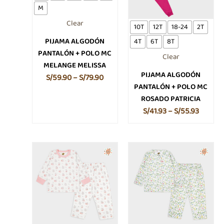
M
opciones
opcione
Clear
se
se
10T
12T
18-24
2T
pueden
pueden
PIJAMA ALGODÓN
4T
6T
8T
elegir
elegir
PANTALÓN + POLO MC
Clear
en
en
MELANGE MELISSA
la
la
PIJAMA ALGODÓN
S/
59.90
–
S/
79.90
página
página
PANTALÓN + POLO MC
de
de
ROSADO PATRICIA
producto
produc
S/
41.93
–
S/
55.93
Este
Este
producto
producto
tiene
tiene
múltiples
múltiples
variantes.
variantes.
Las
Las
opciones
opciones