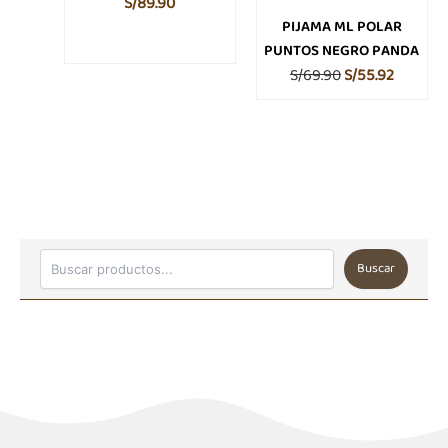
elegir
elegir
S/
89.90
en
en
PIJAMA ML POLAR
la
la
PUNTOS NEGRO PANDA
página
página
S/
69.90
S/
55.92
de
de
producto
product
Buscar