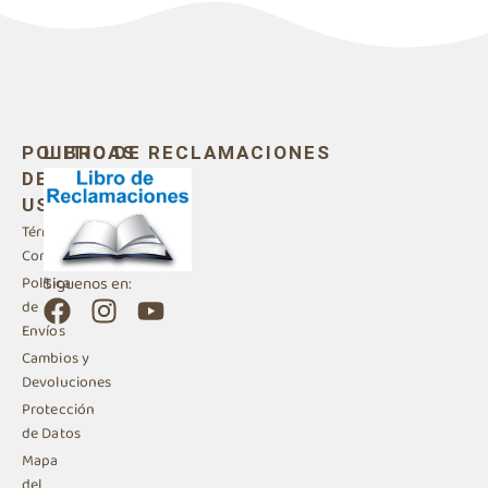
POLITICAS
LIBRO DE RECLAMACIONES
DE
USO
Términos y
Condiciones
Siguenos en:
Política
F
I
Y
de
a
n
o
Envíos
c
s
u
Cambios y
e
t
t
Devoluciones
b
a
u
Protección
de Datos
o
g
b
Mapa
o
r
e
del