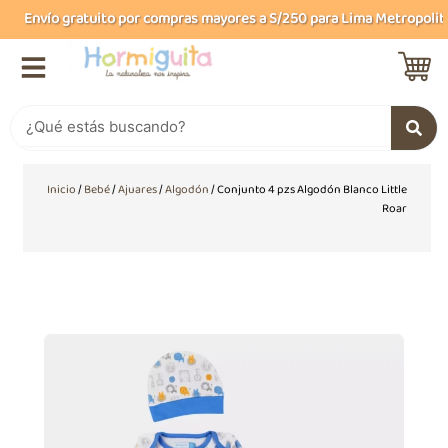
Ir
Envío gratuito por compras mayores a S/250 para Lima Metropolitana
al
contenido
Buscar
Inicio
/
Bebé
/
Ajuares
/
Algodón
/ Conjunto 4 pzs Algodón Blanco Little
Roar