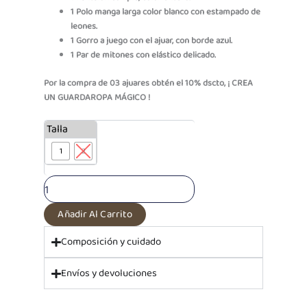
1 Polo manga larga color blanco con estampado de
leones.
1 Gorro a juego con el ajuar, con borde azul.
1 Par de mitones con elástico delicado.
Por la compra de 03 ajuares obtén el 10% dscto, ¡ CREA
UN GUARDAROPA MÁGICO !
Conjunto
Talla
4
1
2
pzs
Algodón
Blanco
Little
Roar
Añadir Al Carrito
cantidad
Composición y cuidado
Envíos y devoluciones