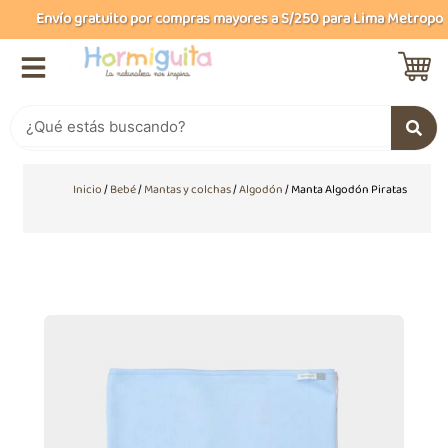
Ir
Envío gratuito por compras mayores a S/250 para Lima Metropolita
al
contenido
Buscar
Inicio
/
Bebé
/
Mantas y colchas
/
Algodón
/ Manta Algodón Piratas