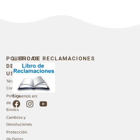
POLITICAS
LIBRO DE RECLAMACIONES
DE
USO
Términos y
Condiciones
Siguenos en:
Política
F
I
Y
de
a
n
o
Envíos
c
s
u
Cambios y
e
t
t
Devoluciones
b
a
u
Protección
de Datos