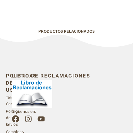
PRODUCTOS RELACIONADOS
POLITICAS
LIBRO DE RECLAMACIONES
DE
USO
Términos y
Condiciones
Siguenos en:
Política
F
I
Y
de
a
n
o
Envíos
Cambios y