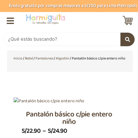
Ir
Envío gratuito por compras mayores a S/250 para Lima Metropolita
al
contenido
Buscar
Inicio
/
Bebé
/
Pantalones
/
Algodón
/ Pantalón básico c/pie entero niño
Pantalón básico c/pie entero
niño
Price
S/
22.90
–
S/
24.90