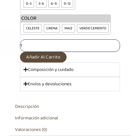
0-3
3-6
6-9
9-12
c/pie
entero
niño
COLOR
cantidad
CELESTE
CREMA
MAIZ
VERDE CEMENTO
Añadir Al Carrito
Composición y cuidado
Envíos y devoluciones
Descripción
Información adicional
Valoraciones (0)