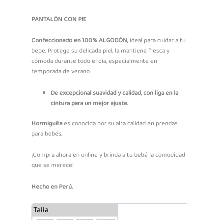
Range:
S/22.90
PANTALÓN CON PIE
Through
Confeccionado en 100% ALGODÓN,
ideal para cuidar a tu
S/24.90
bebe. Protege su delicada piel, la mantiene fresca y
cómoda durante todo el día, especialmente en
temporada de verano.
De excepcional suavidad y calidad, con liga en la
cintura para un mejor ajuste.
Hormiguita
es conocida por su alta calidad en prendas
para bebés.
¡Compra ahora en online y brinda a tu bebé la comodidad
que se merece!
Hecho en Perú.
Pantalón
Talla
básico